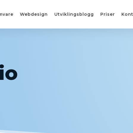
mvare
Webdesign
Utviklingsblogg
Priser
Kont
io