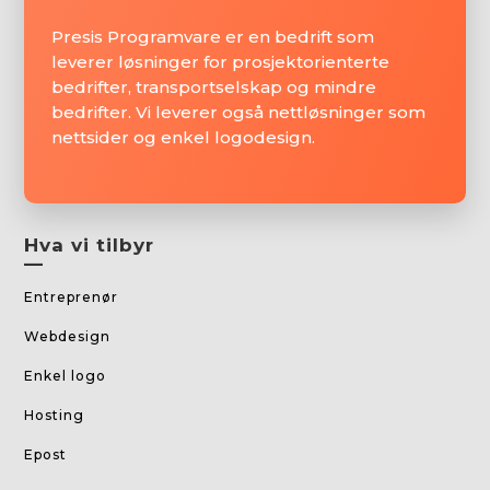
Presis Programvare er en bedrift som
leverer løsninger for prosjektorienterte
bedrifter, transportselskap og mindre
bedrifter. Vi leverer også nettløsninger som
nettsider og enkel logodesign.
Hva vi tilbyr
—
Entreprenør
Webdesign
Enkel logo
Hosting
Epost