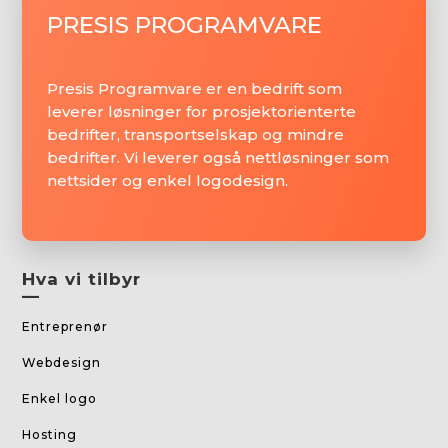
PRESIS PROGRAMVARE
Presis Programvare er en bedrift som
leverer løsninger for prosjektorienterte
bedrifter, transportselskap og mindre
bedrifter. Vi leverer også nettløsninger som
nettsider og enkel logodesign.
Hva vi tilbyr
—
Entreprenør
Webdesign
Enkel logo
Hosting