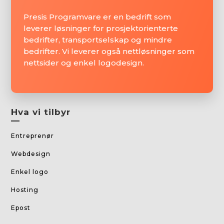
Presis Programvare er en bedrift som
leverer løsninger for prosjektorienterte
bedrifter, transportselskap og mindre
bedrifter. Vi leverer også nettløsninger som
nettsider og enkel logodesign.
Hva vi tilbyr
—
Entreprenør
Webdesign
Enkel logo
Hosting
Epost