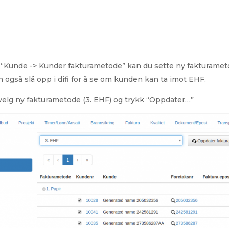
“Kunde -> Kunder fakturametode” kan du sette ny fakturameto
n også slå opp i difi for å se om kunden kan ta imot EHF.
velg ny fakturametode (3. EHF) og trykk “Oppdater…”