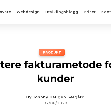
mvare
Webdesign
Utviklingsblogg
Priser
Kont
PRODUKT
ere fakturametode fo
kunder
By
Johnny Haugen Sørgård
02/06/2020