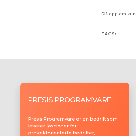
Slå opp om kun
TAGS:
PRESIS PROGRAMVARE
Presis Programvare er en bedrift som
leverer løsninger for
prosjektorienterte bedrifter,