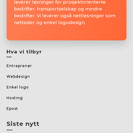
leverer løsninger for prosjektorienterte
bedrifter, transportselskap og mindre
bedrifter. Vi leverer også nettløsninger som
nettsider og enkel logodesign.
Hva vi tilbyr
—
Entreprenør
Webdesign
Enkel logo
Hosting
Epost
Siste nytt
—